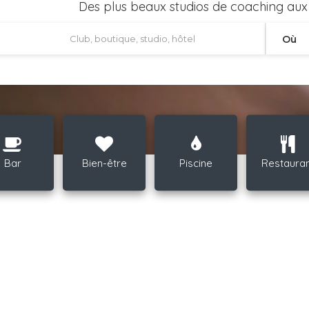
Des plus beaux studios de coaching aux c
Où
Bar
Bien-être
Piscine
Restauran